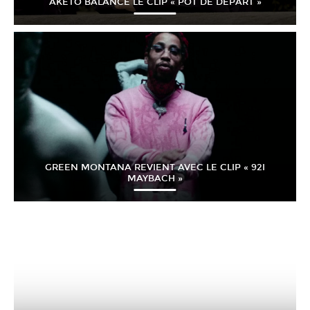
AKETO BALANCE LE CLIP « POT DE DÉPART »
GREEN MONTANA REVIENT AVEC LE CLIP « 92I
MAYBACH »