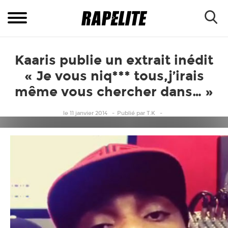
Kaaris publie un extrait inédit
« Je vous niq*** tous,j’irais
même vous chercher dans… »
le 11 janvier 2014
Publié
par
T.K