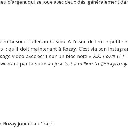
 jeu d’argent qui se joue avec deux dés, généralement dan
s eu besoin d’aller au Casino. A l’issue de leur « petite 
rs ; qu’il doit maintenant à
Rozay
. C’est via son Instag
age vidéo avec écrit sur un bloc note «
R.R, I owe U 1
tweetant par la suite
«
I just lost a million to @rickyroza
ec
Rozay
jouent au Craps