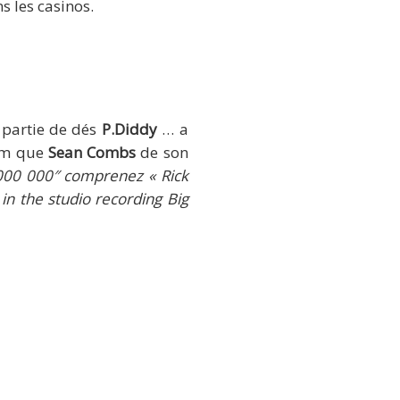
s les casinos.
» partie de dés
P.Diddy
… a
ram que
Sean Combs
de son
 000 000″ comprenez « Rick
y in the studio recording Big