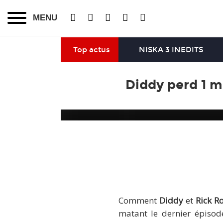
MENU
Top actus
NISKA 3 INEDITS
Diddy perd 1 m
Did
Comment
Diddy
et
Rick R
matant le dernier épisod