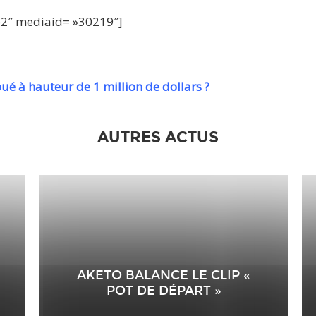
te2″ mediaid= »30219″]
oué à hauteur de 1 million de dollars ?
AUTRES ACTUS
AKETO BALANCE LE CLIP «
POT DE DÉPART »