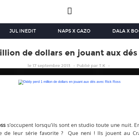
JUL INEDIT
NAPS X GAZO
DALA X B
illion de dollars en jouant aux dés
le 17 septembre 2013
Publié
par
T.K
dy perd 1 million de dollars en jouant aux dés avec Rick 
oss
s’occupent lorsqu’ils sont en studio toute une nuit. E
e de leur série favorite ? Que neni ! Ils jouent au Cr