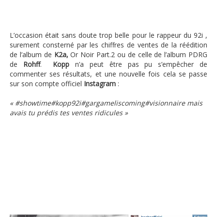
L’occasion était sans doute trop belle pour le rappeur du 92i ,
surement consterné par les chiffres de ventes de la réédition
de l’album de
K2a,
Or Noir Part.2 ou de celle de l’album PDRG
de
Rohff
.
Kopp
n’a peut être pas pu s’empêcher de
commenter ses résultats, et une nouvelle fois cela se passe
sur son compte officiel
Instagram
:
«
#showtime
#kopp92i
#gargameliscoming
#visionnaire
mais
avais tu prédis tes ventes ridicules »