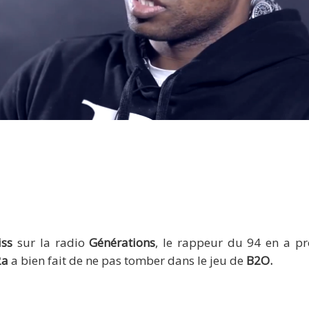
Audio : Rohff parle du clash Booba/Kaaris
iss
sur la radio
Générations
, le rappeur du 94 en a pr
2a
a bien fait de ne pas tomber dans le jeu de
B2O.