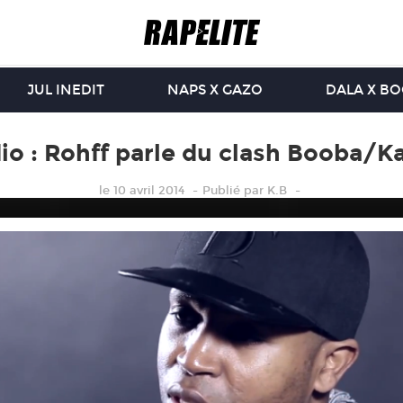
JUL INEDIT
NAPS X GAZO
DALA X B
io : Rohff parle du clash Booba/Ka
le 10 avril 2014
Publié
par
K.B