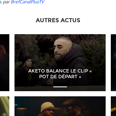
s
par
BrefCanalPlusTV
AUTRES ACTUS
AKETO BALANCE LE CLIP «
POT DE DÉPART »