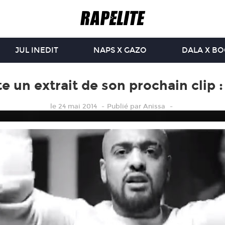
JUL INEDIT
NAPS X GAZO
DALA X B
 un extrait de son prochain clip :
le 24 mai 2014
Publié
par
Anissa