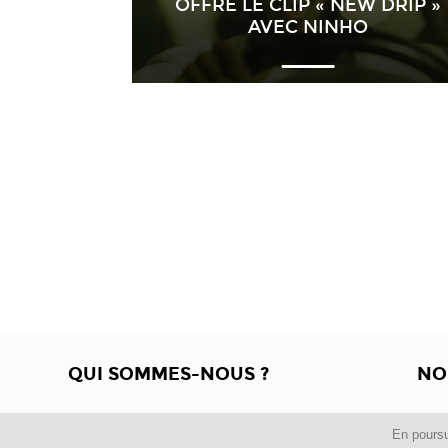
OFFRE LE CLIP « NEW DRIP »
AVEC NINHO
QUI SOMMES-NOUS ?
NO
En poursu