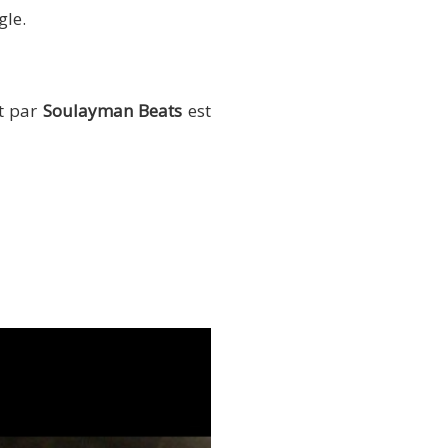
gle.
it par
Soulayman Beats
est