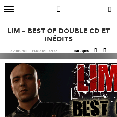
LIM – BEST OF DOUBLE CD ET
INÉDITS
partages
le 2 juin 2011
Publié
par
LocLoc