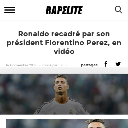
Ronaldo recadré par son
président Florentino Perez, en
vidéo
partages
le 4 novembre 2015
Publié
par
T.K