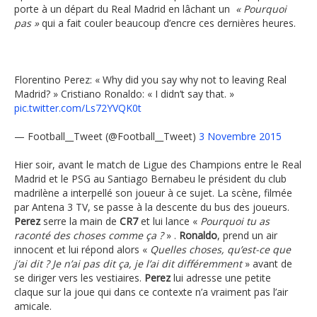
porte à un départ du Real Madrid en lâchant un
« Pourquoi
pas »
qui a fait couler beaucoup d’encre ces dernières heures.
Florentino Perez: « Why did you say why not to leaving Real
Madrid? » Cristiano Ronaldo: « I didn’t say that. »
pic.twitter.com/Ls72YVQK0t
— Football__Tweet (@Football__Tweet)
3 Novembre 2015
Hier soir, avant le match de Ligue des Champions entre le Real
Madrid et le PSG au Santiago Bernabeu le président du club
madrilène a interpellé son joueur à ce sujet. La scène, filmée
par Antena 3 TV, se passe à la descente du bus des joueurs.
Perez
serre la main de
CR7
et lui lance «
Pourquoi tu as
raconté des choses comme ça ?
» .
Ronaldo
, prend un air
innocent et lui répond alors «
Quelles choses, qu’est-ce que
j’ai dit ? Je n’ai pas dit ça, je l’ai dit différemment
» avant de
se diriger vers les vestiaires.
Perez
lui adresse une petite
claque sur la joue qui dans ce contexte n’a vraiment pas l’air
amicale.