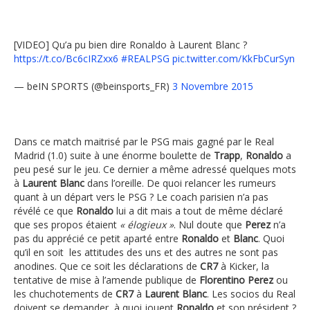
[VIDEO] Qu’a pu bien dire Ronaldo à Laurent Blanc ?
https://t.co/Bc6cIRZxx6
#REALPSG
pic.twitter.com/KkFbCurSyn
— beIN SPORTS (@beinsports_FR)
3 Novembre 2015
Dans ce match maitrisé par le PSG mais gagné par le Real
Madrid (1.0) suite à une énorme boulette de
Trapp
,
Ronaldo
a
peu pesé sur le jeu. Ce dernier a même adressé quelques mots
à
Laurent Blanc
dans l’oreille. De quoi relancer les rumeurs
quant à un départ vers le PSG ? Le coach parisien n’a pas
révélé ce que
Ronaldo
lui a dit mais a tout de même déclaré
que ses propos étaient
« élogieux »
. Nul doute que
Perez
n’a
pas du apprécié ce petit aparté entre
Ronaldo
et
Blanc
. Quoi
qu’il en soit les attitudes des uns et des autres ne sont pas
anodines. Que ce soit les déclarations de
CR7
à Kicker, la
tentative de mise à l’amende publique de
Florentino Perez
ou
les chuchotements de
CR7
à
Laurent Blanc
. Les socios du Real
doivent se demander, à quoi jouent
Ronaldo
et son président ?