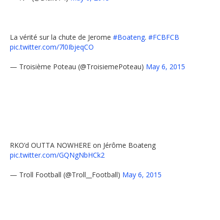
La vérité sur la chute de Jerome
#Boateng
.
#FCBFCB
pic.twitter.com/7l0IbjeqCO
— Troisième Poteau (@TroisiemePoteau)
May 6, 2015
RKO’d OUTTA NOWHERE on Jérôme Boateng
pic.twitter.com/GQNgNbHCk2
— Troll Football (@Troll__Football)
May 6, 2015