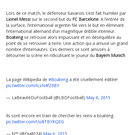
Lors de ce match, le défenseur bavarois s’est fait humilier par
Lionel Messi
sur le second but du
FC Barcelone
. A l’entrée de
la surface, l’international argentin file vers le but en éliminant
l’international allemand d’un magnifique dribble intérieur.
Boateng
se retrouve alors impuissant et en déséquilibre au
point de se retrouver à terre. Une action qui a amusé un grand
nombre d’internautes. Ces derniers se sont amusés à
détourner la scène en ridiculisant le joueur du
Bayern Munich
.
La page Wikipedia de
#Boateng
a été cruellement éditée!
pic.twitter.com/lLsN4f23BY
— LaBeautéDuFootball (@LBDFootball)
May 6, 2015
Ils sont encore en train de chercher les reins a boateng
pic.twitter.com/Uo8TBYKQEG
— N™ (@Diall074)
May 6, 2015