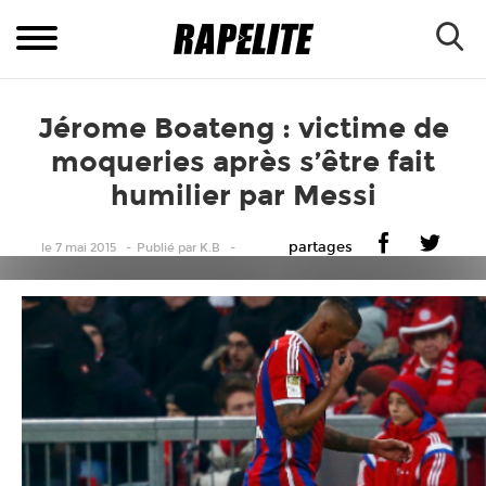
Jérome Boateng : victime de
moqueries après s’être fait
humilier par Messi
partages
le 7 mai 2015
Publié
par
K.B