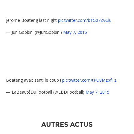
Jerome Boateng last night
pic.twitter.com/b1G07ZvGlu
— Juri Gobbini (@JuriGobbini)
May 7, 2015
Boateng avait senti le coup !
pic.twitter.com/tPU8MzpfTz
— LaBeautéDuFootball (@LBDFootball)
May 7, 2015
AUTRES ACTUS