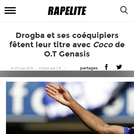
Drogba et ses coéquipiers
fêtent leur titre avec
Coco
de
O.T Genasis
partages
le 27 mai 2015
Publié
par
T.K