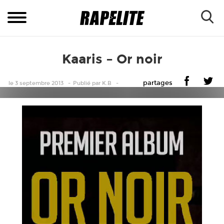
Kaaris – Or noir
partages
le 3 septembre 2013
Publié
par
K.B