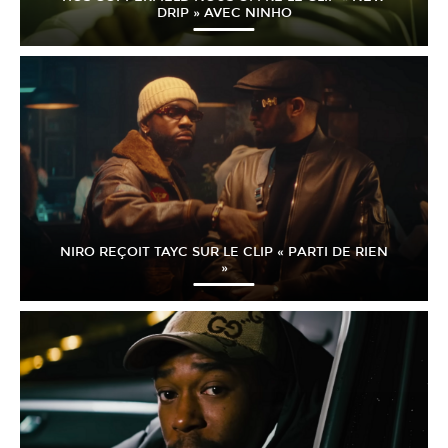
DRIP » AVEC NINHO
NIRO REÇOIT TAYC SUR LE CLIP « PARTI DE RIEN
»