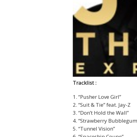
Tracklist :
1. “Pusher Love Girl”
2. “Suit & Tie” feat. Jay-Z
3. “Don’t Hold the Wall”
4. “Strawberry Bubblegum
5. “Tunnel Vision”
6. “Spaceship Coupe”