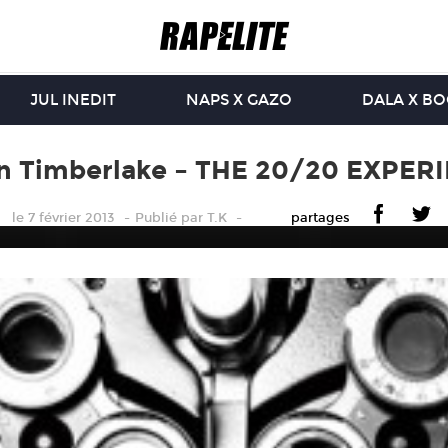
JUL INEDIT
NAPS X GAZO
DALA X B
in Timberlake – THE 20/20 EXPER
le 7 février 2013
Publié
par
T.K
partages