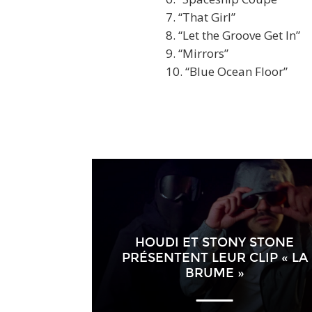
7. “That Girl”
8. “Let the Groove Get In”
9. “Mirrors”
10. “Blue Ocean Floor”
HOUDI ET STONY STONE
PRÉSENTENT LEUR CLIP « LA
BRUME »