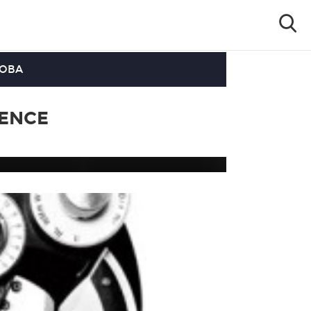
OOBA
IENCE