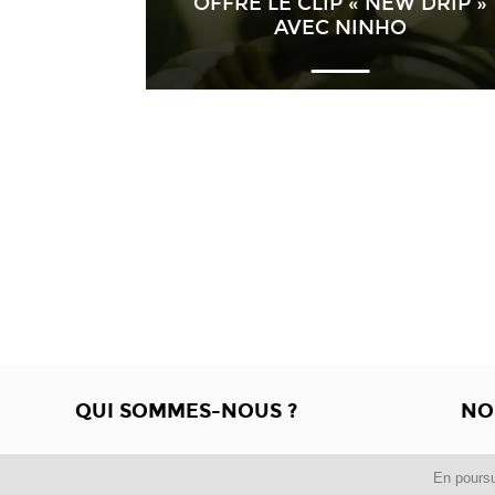
OFFRE LE CLIP « NEW DRIP »
AVEC NINHO
QUI SOMMES-NOUS ?
NO
En poursu