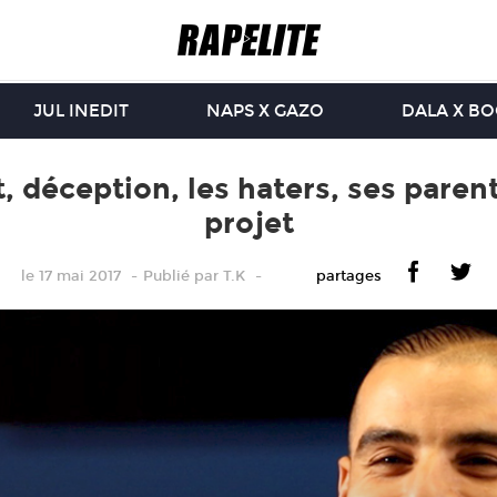
JUL INEDIT
NAPS X GAZO
DALA X B
t, déception, les haters, ses parent
projet
le 17 mai 2017
Publié
par
T.K
partages