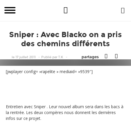
Sniper : Avec Blacko on a pris
des chemins différents
partages
le 17 juillet 2011
Publié
par
T.K
[jwplayer config= »rapelite » mediaid= »9539″]
Entretien avec Sniper . Leur nouvel album sera dans les bacs à
la rentrée. Les deux compères nous donnent les dernières
infos sur ce projet.