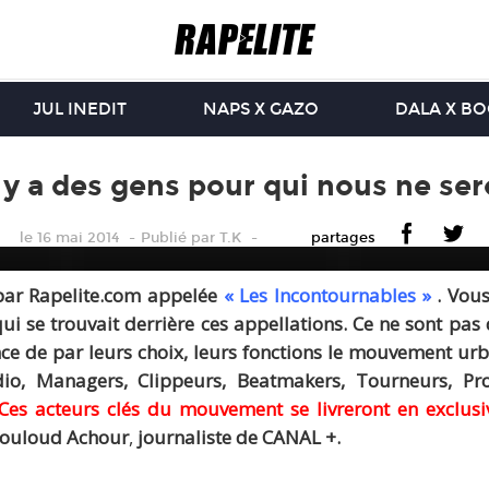
JUL INEDIT
NAPS X GAZO
DALA X B
y a des gens pour qui nous ne ser
le 16 mai 2014
Publié
par
T.K
partages
par Rapelite.com appelée
« Les Incontournables »
. Vous
qui se trouvait derrière ces appellations. Ce ne sont pa
e de par leurs choix, leurs fonctions le mouvement urba
, Managers, Clippeurs, Beatmakers, Tourneurs, Pro
Ces acteurs clés du mouvement se livreront en exclusi
Mouloud Achour
,
journaliste de CANAL +.