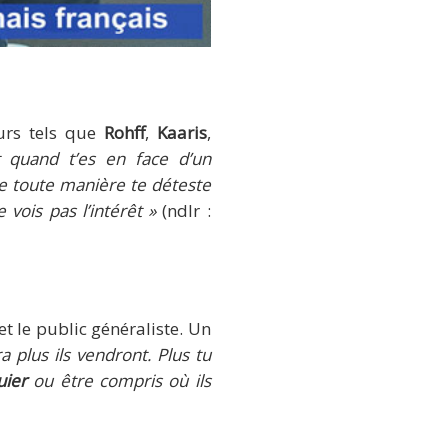
urs tels que
Rohff
,
Kaaris
,
quand t’es en face d’un
de toute manière te déteste
vois pas l’intérêt »
(ndlr :
t le public généraliste. Un
 plus ils vendront. Plus tu
uier
ou être compris où ils