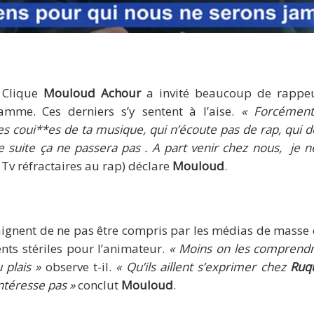
n Clique
Mouloud Achour
a invité beaucoup de rappe
e. Ces derniers s’y sentent à l’aise.
« Forcément 
les coui**es de ta musique, qui n’écoute pas de rap, qui 
 suite ça ne passera pas . A part venir chez nous, je ne 
 Tv réfractaires au rap) déclare
Mouloud
.
aignent de ne pas être compris par les médias de masse e
nts stériles pour l’animateur.
« Moins on les comprendra
 plais »
observe t-il.
« Qu’ils aillent s’exprimer chez
Ruq
ntéresse pas »
conclut
Mouloud
.