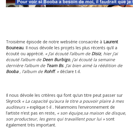
Pour voir si Booba a encore besoin de moi, il faudrait que je 
Troisième épisode de notre websérie consacrée à
Laurent
Bouneau
. Il nous dévoile les projets les plus récents qu’il a
écouté ou apprécié.
« J’ai écouté l’album de
Disiz
, hier j’ai
écouté l’album de
Deen Burbigo
, j’ai écouté la semaine
dernière l’album de
Team Bs
. J’ai bien aimé la réédition de
Booba
, l’album de
Rohff
. »
déclare t-il.
Il nous dévoile les critères qui font qu’un titre peut passer sur
Skyrock
« La capacité qu’aura le titre a pouvoir plaire à mes
auditeurs »
explique t-il
.
Néanmoins l’environnement de
l’artiste n’est pas en reste,
« son équipe,sa maison de disque,
son producteur, les gens qui travaillent pour lui »
sont
également très important.