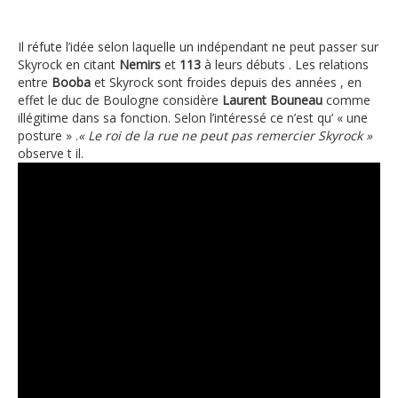
Il réfute l’idée selon laquelle un indépendant ne peut passer sur
Skyrock en citant
Nemirs
et
113
à leurs débuts . Les relations
entre
Booba
et Skyrock sont froides depuis des années , en
effet le duc de Boulogne considère
Laurent Bouneau
comme
illégitime dans sa fonction. Selon l’intéressé ce n’est qu’ « une
posture » .
« Le roi de la rue ne peut pas remercier Skyrock »
observe t il.