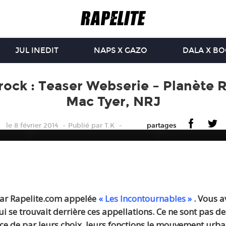
JUL INEDIT
NAPS X GAZO
DALA X B
ock : Teaser Webserie – Planète Ra
Mac Tyer, NRJ
le 8 février 2014
Publié
par
T.K
partages
par Rapelite.com appelée
« Les Incontournables »
. Vous a
ui se trouvait derrière ces appellations. Ce ne sont pas 
e de par leurs choix, leurs fonctions le mouvement urbain