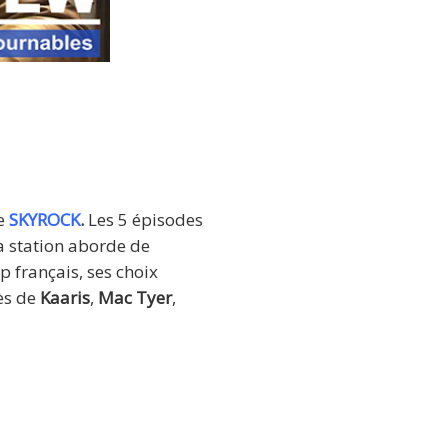
hff, Kaaris,
de
SKYROCK
.
Les 5 épisodes
la station aborde de
ap français, ses choix
cès de
Kaaris
,
Mac Tyer
,