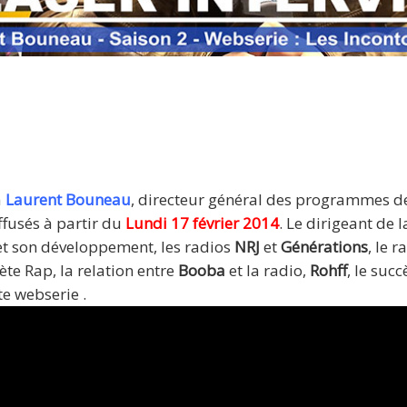
neau de Skyrock : Teaser Webserie Planète Rap, Booba, Ro
Mac Tyer, NRJ
à
Laurent Bouneau
, directeur général des programmes 
ffusés à partir du
Lundi 17 février 2014
. Le dirigeant de 
t son développement, les radios
NRJ
et
Générations
, le r
ète Rap, la relation entre
Booba
et la radio,
Rohff
, le suc
te webserie .