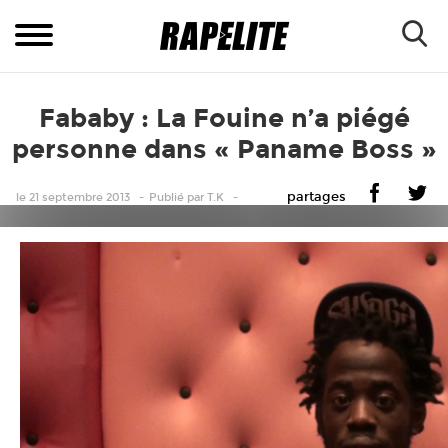
Fababy : La Fouine n’a piégé
personne dans « Paname Boss »
partages
le 21 septembre 2013
Publié
par
T.K