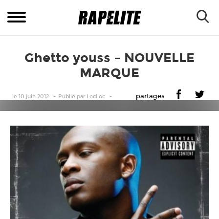
Ghetto youss – NOUVELLE
MARQUE
partages
le 10 juin 2012
Publié
par
LocLoc