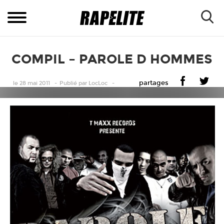
COMPIL – PAROLE D HOMMES
partages
le 28 mai 2011
Publié
par
LocLoc