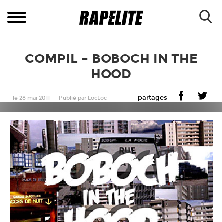
COMPIL – BOBOCH IN THE
HOOD
partages
le 28 mai 2011
Publié
par
LocLoc