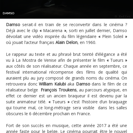
DAMSO
Damso
serait-il en train de se reconvertir dans le cinéma ?
Déjà avec le clip
«
Macarena
»
, sorti en juillet dernier, Damso
dévoilait une vidéo inspirée du film légendaire
«
Plein Soleil
»
où jouait l’acteur français
Alain Delon
, en 1960.
Le rappeur au texte et au phrasé brut teinté d’élégance a été
vu à La Mostra de Venise afin de présenter le film
«
Tueurs
»
aux côtés de son réalisateur. Chaque année en septembre, ce
festival international récompense des films de qualité qui
auraient plu au jury composé de grands noms du cinéma. On
retrouvera donc
William Kalubi
aka
Damso
dans le film de ce
réalisateur belge
François Troukens
, au parcours atypique, en
effet ce dernier est un ancien braqueur il est devenu par la
suite animateur télé.
«
Tueurs
»
c’est l’histoire d’un braquage
qui tourne mal, ce long-métrage sera visible dans les salles
obscures le 6 décembre prochain en France.
Fort de son succès en musique, cette année 2017 a été une
année faste pour le belge. Le cinéma pourrait être le nouvel