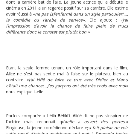
dont la carrière bat de l’aile. La jeune actrice qui a débuté le
cinéma en 2011 a un regarde positif sur sa carrière. Elle estime
avoir réussi à
«ne pas (s)’enfermé dans un style particulier(…)
la comédie ou l’arabe de service».
Elle ajoute :
«j’ai
l’impression d’avoir la chance de faire plein de trucs
différents donc le constat est plutôt bon.»
Etant la seule femme tenant un rôle important dans le film,
Alice
ne s’est pas sentie mal à l’aise sur le plateau, bien au
contraire. «
J’ai kiffé de faire ce truc avec Didier et Manu
c’était une chance(…)les garçons ont été très cools avec moi»
nous explique t-elle.
Parfois comparée à
Leila Behkti
,
Alice
dit ne pas s’inspirer de
l’actrice mais reconnait qu’«
elle a ouvert des portes.»
Elogieuse, la jeune comédienne déclare
«ça fait plaisir de voir
cette meuf d’origine algérienne qui met à l’amende toutes