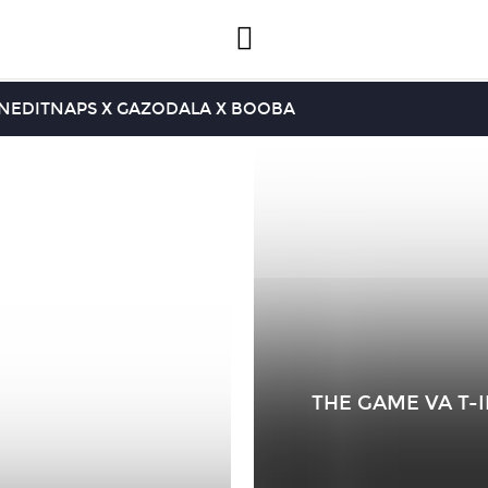
INEDIT
NAPS X GAZO
DALA X BOOBA
THE GAME VA T-I