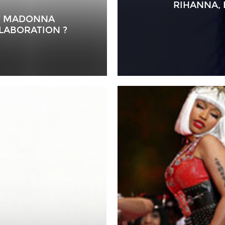
RIHANNA, 
ET MADONNA
LABORATION ?