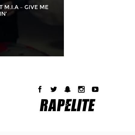
 M.I.A – GIVE ME
IN’