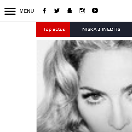
MENU
Top actus
NISKA 3 INEDITS