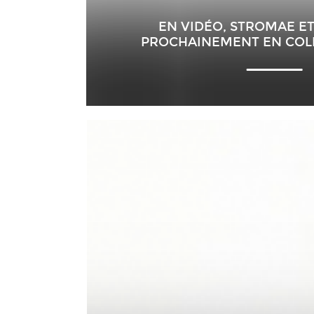
EN VIDÉO, STROMAE 
PROCHAINEMENT EN COL