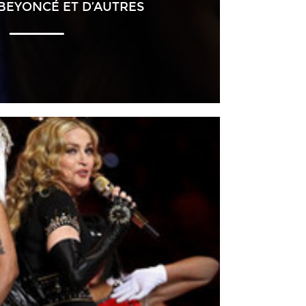
BEYONCÉ ET D’AUTRES