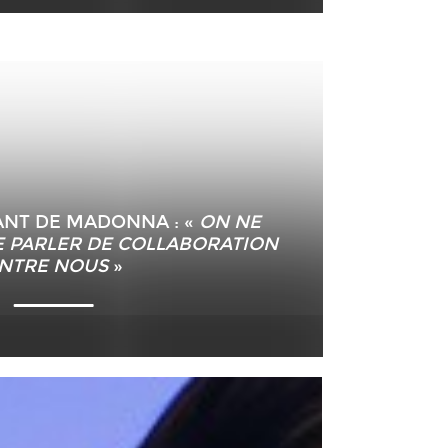
NT DE MADONNA : «
ON NE
E PARLER DE COLLABORATION
NTRE NOUS
»