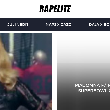
JUL INEDIT
NAPS X GAZO
DALA X B
MADONNA F/ NI
SUPERBOWL G