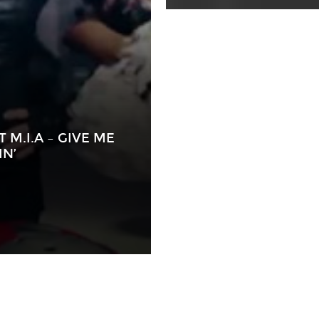
 M.I.A – GIVE ME
IN’