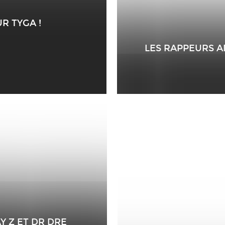
R TYGA !
LES RAPPEURS A
Y Z ET DR DRE