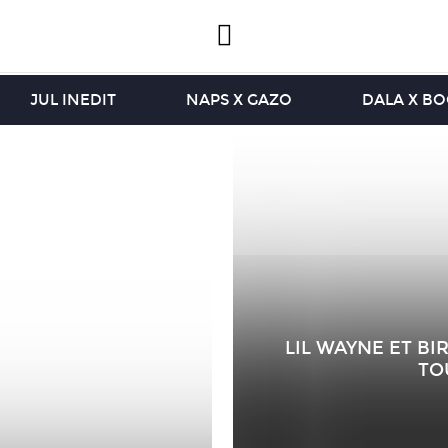
JUL INEDIT
NAPS X GAZO
DALA X B
LIL WAYNE ET BI
TO