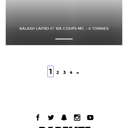
KALASH L’AFRO F/ SIX COUPS MC – 6 TONNES
1
2
3
4
»