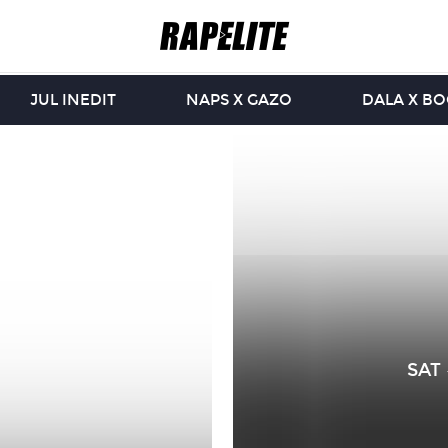
JUL INEDIT
NAPS X GAZO
DALA X B
SAT