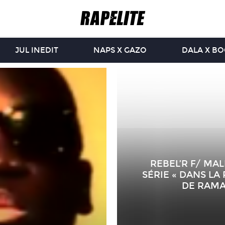
JUL INEDIT
NAPS X GAZO
DALA X B
REBEL’R F/ MA
SÉRIE « DANS LA 
DE RAMA