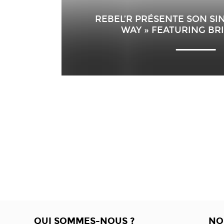
REBEL’R PRÉSENTE SON SIN
WAY » FEATURING BR
QUI SOMMES-NOUS ?
NO