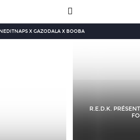
INEDIT
NAPS X GAZO
DALA X BOOBA
R.E.D.K. PRÉSEN
FO