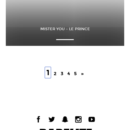
MISTER YOU – LE PRINCE
1
2
3
4
5
»