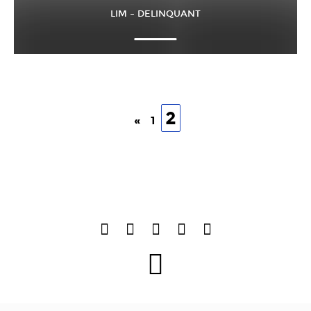
LIM – DELINQUANT
2
«
1