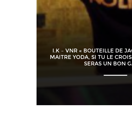
I.K – VNR « BOUTEILLE DE J
MAITRE YODA, SI TU LE CROI
SERAS UN BON G