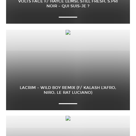
VOLTS FACE F/ HAYCE LEMSI, STILL FRESH, S.PRI
NOIR – QUI SUIS-JE ?
LACRIM – WILD BOY REMIX (F/ KALASH L’AFRO,
NIRO, LE RAT LUCIANO)