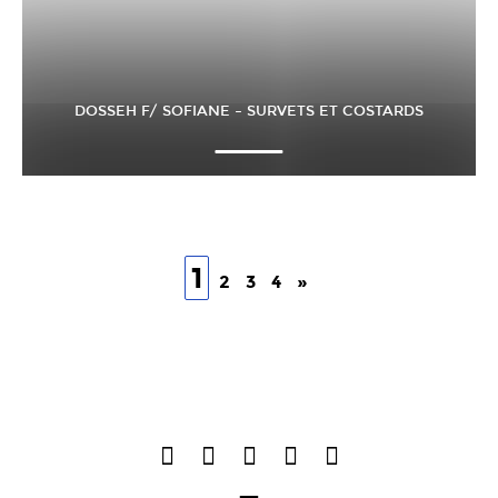
DOSSEH F/ SOFIANE – SURVETS ET COSTARDS
1
2
3
4
»