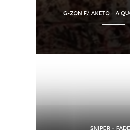
G-ZON F/ AKETO – A QU
SNIPER – FAD