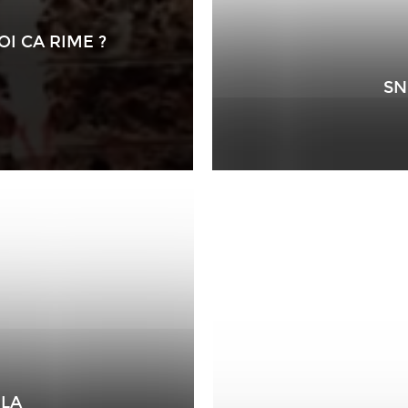
OI CA RIME ?
SN
ELA