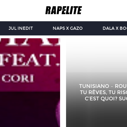
JUL INEDIT
NAPS X GAZO
DALA X B
TUNISIANO – ROU
TU RÊVES, TU RI
C’EST QUOI? SU