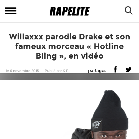
Willaxxx parodie Drake et son
fameux morceau « Hotline
Bling », en vidéo
partages
le 6 novembre 2015
Publié
par
K.B