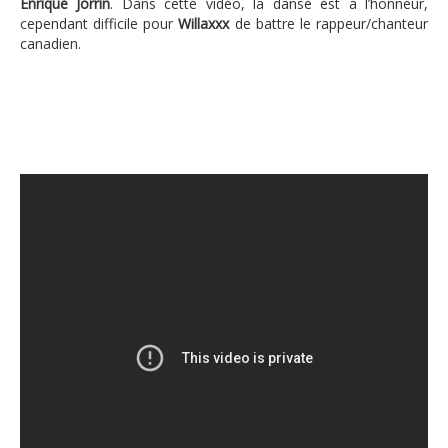
Enrique Jorrin
. Dans cette vidéo, la danse est à l’honneur,
cependant difficile pour
Willaxxx
de battre le rappeur/chanteur
canadien.