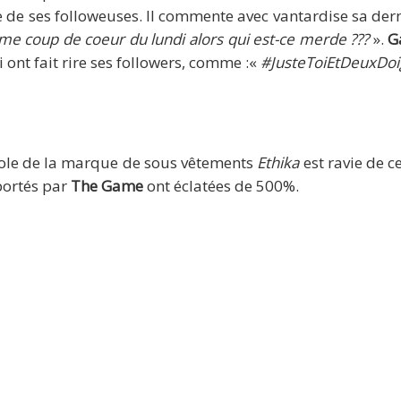
 de ses followeuses. Il commente avec vantardise sa dern
mme coup de coeur du lundi alors qui est-ce merde ???
».
G
nt fait rire ses followers, comme :«
#JusteToiEtDeuxDoi
role de la marque de sous vêtements
Ethika
est ravie de ce
portés par
The Game
ont éclatées de 500%.