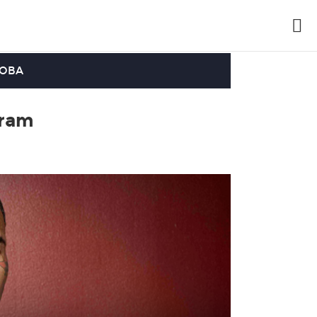
OOBA
gram