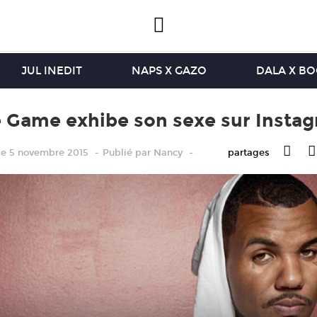
JUL INEDIT
NAPS X GAZO
DALA X B
 Game exhibe son sexe sur Insta
le 5 novembre 2015
Publié
par
Nancy
partages