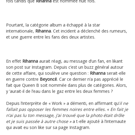
fois tandis que
Rihanna
est nommée huit fois.
Pourtant, la catégorie album a échappé à la star
internationale,
Rihanna
. Cet incident a déclenché des rumeurs,
et une guerre entre les fans des deux artistes.
En effet
Rihanna
aurait réagi, au message d’un fan, en likant
son post sur Instagram. Depuis c’est un buzz général autour
de cette affaire, qui soulève une question :
Rihanna
serait-elle
en guerre contre
Beyoncé
. Car ce dernier n’a pas apprécié le
fait que Queen B soit nommée dans plus de catégories. Alors,
y ‘aurait-il de l’eau dans le gaz entre les deux femmes ?
Depuis l’interprète de « Work » a démenti, en affirmant qu’
il ne
fallait pas opposer les femmes
noires entre elles.
«
En fait je
n’ai pas lu ton message, j’ai trouvé que la photo était drôle
et je suis passée à autre chose »
a t-elle ajouté à l’internaute
qui avait eu son like sur sa page Instagram.