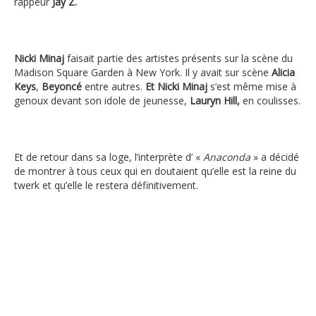
rappeur
Jay Z.
Nicki Minaj
faisait partie des artistes présents sur la scène du
Madison Square Garden à New York. Il y avait sur scène
Alicia
Keys
,
Beyoncé
entre autres.
Et Nicki Minaj
s’est même mise à
genoux devant son idole de jeunesse,
Lauryn Hill,
en coulisses.
Et de retour dans sa loge, l’interprète d’ «
Anaconda
» a décidé
de montrer à tous ceux qui en doutaient qu’elle est la reine du
twerk et qu’elle le restera définitivement.