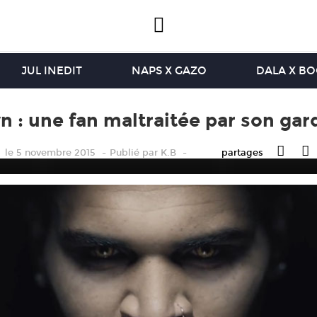
JUL INEDIT
NAPS X GAZO
DALA X B
n : une fan maltraitée par son gar
le 5 novembre 2015
Publié
par
K.B
partages