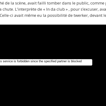
hé de la scène, avait failli tomber dans le public, comme p
hute. L’interprète de « In da club » , pour s’excuser, av
elle-ci avait même eu la possibilité de twerker, devant l