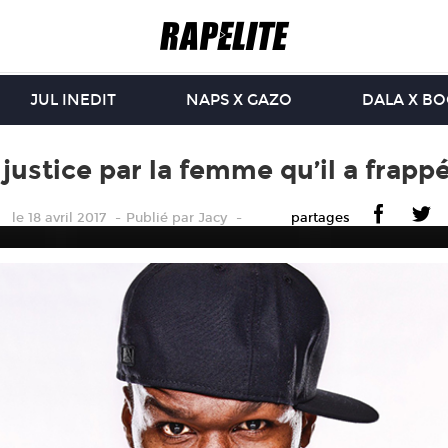
JUL INEDIT
NAPS X GAZO
DALA X B
justice par la femme qu’il a frapp
le 18 avril 2017
Publié
par
Jacy
partages