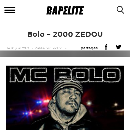
Bolo – 2000 ZEDOU
partages
le 10 juin 2012
Publié
par
LocLoc