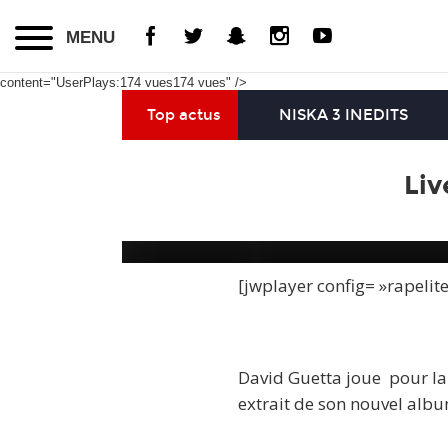
MENU
content="UserPlays:174 vues174 vues" />
Top actus
NISKA 3 INEDITS
Liv
[jwplayer config= »rapelit
David Guetta joue pour la
extrait de son nouvel albu