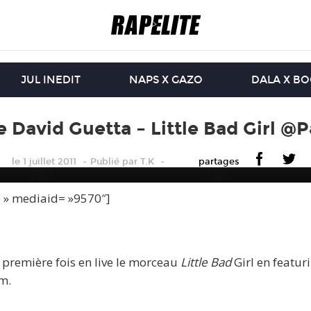
JUL INEDIT
NAPS X GAZO
DALA X B
e David Guetta – Little Bad Girl @P
le 1 juillet 2011
Publié
par
T.K
partages
e » mediaid= »9570″]
 première fois en live le morceau
Little Bad
Girl en featur
m.