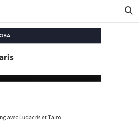
OOBA
aris
ing avec Ludacris et Tairo