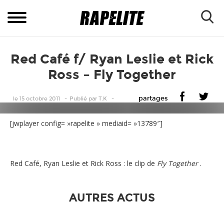
Red Café f/ Ryan Leslie et Rick
Ross – Fly Together
partages
le 15 octobre 2011
Publié
par
T.K
[jwplayer config= »rapelite » mediaid= »13789″]
Red Café, Ryan Leslie et Rick Ross : le clip de
Fly Together
.
AUTRES ACTUS