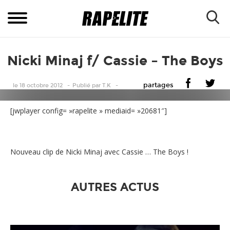
Nicki Minaj f/ Cassie – The Boys
partages
le 18 octobre 2012
Publié
par
T.K
[jwplayer config= »rapelite » mediaid= »20681″]
Nouveau clip de Nicki Minaj avec Cassie … The Boys !
AUTRES ACTUS