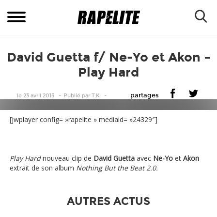
David Guetta f/ Ne-Yo et Akon –
Play Hard
partages
le 23 avril 2013
Publié
par
T.K
[jwplayer config= »rapelite » mediaid= »24329″]
Play Hard
nouveau clip de
David Guetta
avec
Ne-Yo
et
Akon
extrait de son album
Nothing But the Beat 2.0.
AUTRES ACTUS