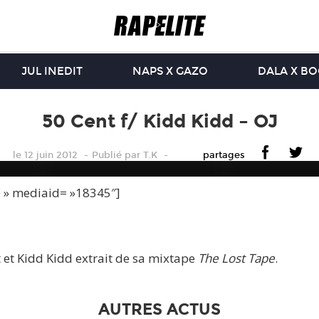
JUL INEDIT
NAPS X GAZO
DALA X B
50 Cent f/ Kidd Kidd – OJ
le 12 juin 2012
Publié
par
T.K
partages
e » mediaid= »18345″]
 et Kidd Kidd extrait de sa mixtape
The Lost Tape
.
AUTRES ACTUS