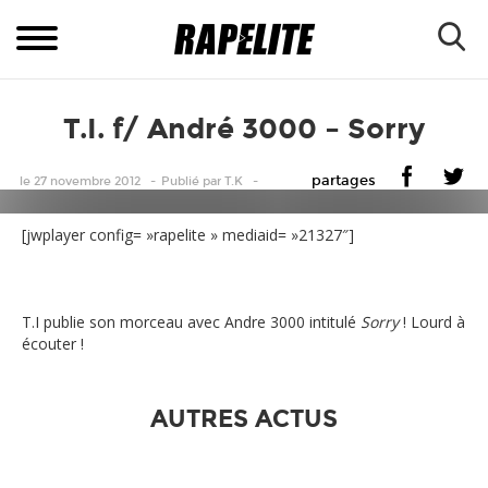
T.I. f/ André 3000 – Sorry
partages
le 27 novembre 2012
Publié
par
T.K
[jwplayer config= »rapelite » mediaid= »21327″]
T.I publie son morceau avec Andre 3000 intitulé
Sorry
! Lourd à
écouter !
AUTRES ACTUS