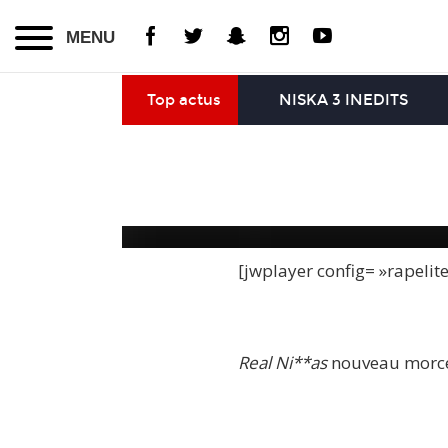
MENU
Top actus
NISKA 3 INEDITS
[jwplayer config= »rapelit
Real Ni**as
nouveau morcea