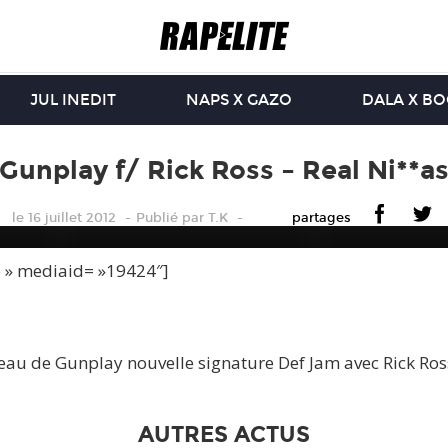
JUL INEDIT
NAPS X GAZO
DALA X B
Gunplay f/ Rick Ross – Real Ni**a
le 16 juillet 2012
Publié
par
T.K
partages
e » mediaid= »19424″]
u de Gunplay nouvelle signature Def Jam avec Rick Ross
AUTRES ACTUS